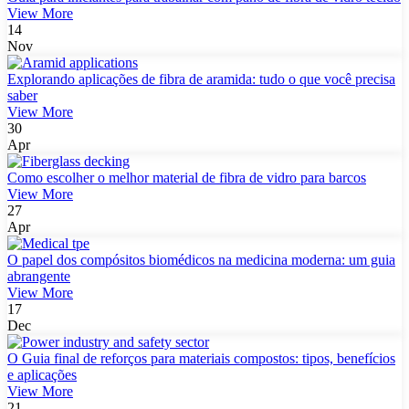
View More
14
Nov
Explorando aplicações de fibra de aramida: tudo o que você precisa
saber
View More
30
Apr
Como escolher o melhor material de fibra de vidro para barcos
View More
27
Apr
O papel dos compósitos biomédicos na medicina moderna: um guia
abrangente
View More
17
Dec
O Guia final de reforços para materiais compostos: tipos, benefícios
e aplicações
View More
21