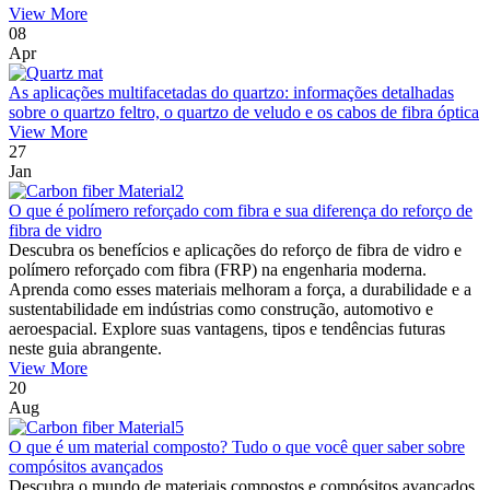
View More
08
Apr
As aplicações multifacetadas do quartzo: informações detalhadas
sobre o quartzo feltro, o quartzo de veludo e os cabos de fibra óptica
View More
27
Jan
O que é polímero reforçado com fibra e sua diferença do reforço de
fibra de vidro
Descubra os benefícios e aplicações do reforço de fibra de vidro e
polímero reforçado com fibra (FRP) na engenharia moderna.
Aprenda como esses materiais melhoram a força, a durabilidade e a
sustentabilidade em indústrias como construção, automotivo e
aeroespacial. Explore suas vantagens, tipos e tendências futuras
neste guia abrangente.
View More
20
Aug
O que é um material composto? Tudo o que você quer saber sobre
compósitos avançados
Descubra o mundo de materiais compostos e compósitos avançados.