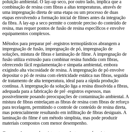
poluição ambiental. O lay-up seco, por outro lado, implica que a
combinação de resina com fibras a altas temperaturas, através de
uma impregnação direta de uma etapa ou um processo de duas
etapas envolvendo a formação inicial de filmes antes da integração
da fibra. A lay-up a seco permite o controle preciso do conteúdo de
resina, mas requer pontos de fusão de resina específicos e envolve
equipamentos complexos.
Métodos para preparar pré -registros termoplásticos abrangem a
impregnação de fusão, impregnação de pó, impregnação de
soluções, mistura de fibras e laminação de filme. A impregnação de
fusão utiliza extrusão para combinar resina fundida com fibras,
oferecendo fácil regulamentação e simpatia ambiental, embora
exigindo alta viscosidade de resina. A impregnação de pó envolve
depositar o pó de resina com eletricidade estática nas fibras, seguida
de tratamento de alta temperatura, ideal para a rápida produção
contínua. A impregnação da solução liga a resina dissolvida a fibras,
adequada para a fabricação de pré -registros espessos, mas
possivelmente posando preocupações de contaminação ambiental. A
mistura de fibras entrelaçam as fibras de resina com fibras de reforço
para tecelagem, permitindo o controle de conteúdo de resina direta,
mas potencialmente resultando em infiltração de fibras desiguais. A
laminação do filme é um método simplista, mas pode produzir
materiais compostos com menor desempenho.