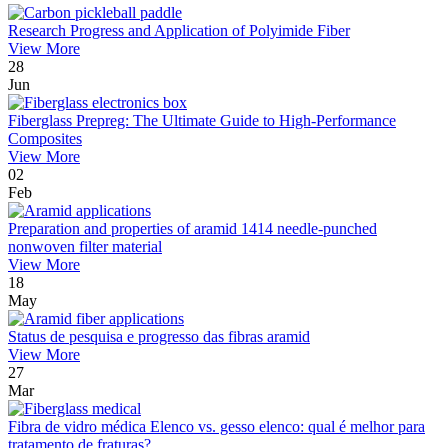
Research Progress and Application of Polyimide Fiber
View More
28
Jun
Fiberglass Prepreg: The Ultimate Guide to High-Performance
Composites
View More
02
Feb
Preparation and properties of aramid 1414 needle-punched
nonwoven filter material
View More
18
May
Status de pesquisa e progresso das fibras aramid
View More
27
Mar
Fibra de vidro médica Elenco vs. gesso elenco: qual é melhor para
tratamento de fraturas?