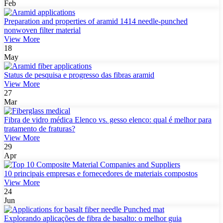
Feb
Preparation and properties of aramid 1414 needle-punched
nonwoven filter material
View More
18
May
Status de pesquisa e progresso das fibras aramid
View More
27
Mar
Fibra de vidro médica Elenco vs. gesso elenco: qual é melhor para
tratamento de fraturas?
View More
29
Apr
10 principais empresas e fornecedores de materiais compostos
View More
24
Jun
Explorando aplicações de fibra de basalto: o melhor guia