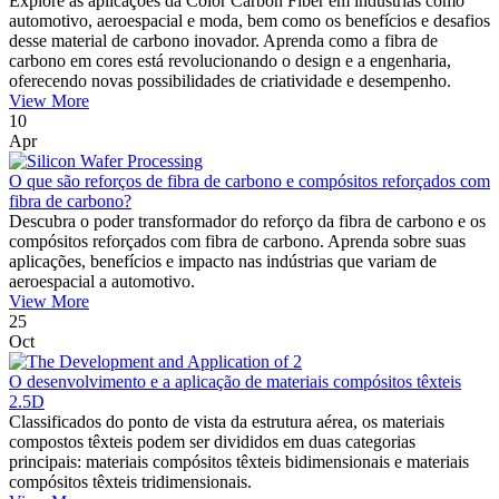
Explore as aplicações da Color Carbon Fiber em indústrias como
automotivo, aeroespacial e moda, bem como os benefícios e desafios
desse material de carbono inovador. Aprenda como a fibra de
carbono em cores está revolucionando o design e a engenharia,
oferecendo novas possibilidades de criatividade e desempenho.
View More
10
Apr
O que são reforços de fibra de carbono e compósitos reforçados com
fibra de carbono?
Descubra o poder transformador do reforço da fibra de carbono e os
compósitos reforçados com fibra de carbono. Aprenda sobre suas
aplicações, benefícios e impacto nas indústrias que variam de
aeroespacial a automotivo.
View More
25
Oct
O desenvolvimento e a aplicação de materiais compósitos têxteis
2.5D
Classificados do ponto de vista da estrutura aérea, os materiais
compostos têxteis podem ser divididos em duas categorias
principais: materiais compósitos têxteis bidimensionais e materiais
compósitos têxteis tridimensionais.