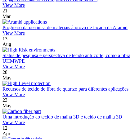
View More
21
Mar
Progresso da pesquisa de materiais à prova de facada da Aramid
View More
13
Aug
Status de pesquisa e perspectiva de tecido anti-corte, como a fibra
UHMWPE
View More
28
May
Recursos de tecido de fibra de quartzo para diferentes aplicações
View More
23
May
Uma introdução ao tecido de malha 3D e tecido de malha 3D
View More
12
Apr