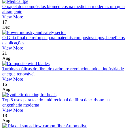
O papel dos compósitos biomédicos na medicina moderna: um guia
abrangente
View More
17
Dec
O Guia final de reforços para materiais compostos: tipos, benefícios
e aplicações
View More
21
Aug
Turbinas eólicas de fibra de carbono: revolucionando a indústria de
energia renovável
View More
16
Aug
Top 5 usos para tecido unidirecional de fibra de carbono na
engenharia moderna
View More
18
Aug