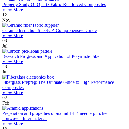
Property Study Of Quartz Fabric Reinforced Composites
View More
12
Nov
Ceramic Insulation Sheets: A Comprehensive Guide
View More
08
Jul
Research Progress and Application of Polyimide Fiber
View More
28
Jun
Fiberglass Prepreg: The Ultimate Guide to High-Performance
Composites
View More
02
Feb
Preparation and properties of aramid 1414 needle-punched
nonwoven filter material
View More
18