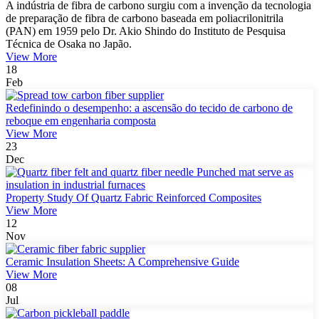
A indústria de fibra de carbono surgiu com a invenção da tecnologia
de preparação de fibra de carbono baseada em poliacrilonitrila
(PAN) em 1959 pelo Dr. Akio Shindo do Instituto de Pesquisa
Técnica de Osaka no Japão.
View More
18
Feb
Redefinindo o desempenho: a ascensão do tecido de carbono de
reboque em engenharia composta
View More
23
Dec
Property Study Of Quartz Fabric Reinforced Composites
View More
12
Nov
Ceramic Insulation Sheets: A Comprehensive Guide
View More
08
Jul