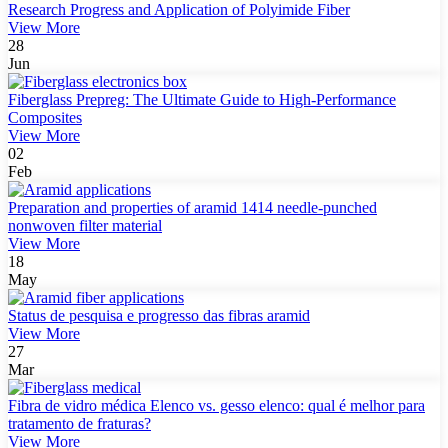
Research Progress and Application of Polyimide Fiber
View More
28
Jun
Fiberglass Prepreg: The Ultimate Guide to High-Performance
Composites
View More
02
Feb
Preparation and properties of aramid 1414 needle-punched
nonwoven filter material
View More
18
May
Status de pesquisa e progresso das fibras aramid
View More
27
Mar
Fibra de vidro médica Elenco vs. gesso elenco: qual é melhor para
tratamento de fraturas?
View More