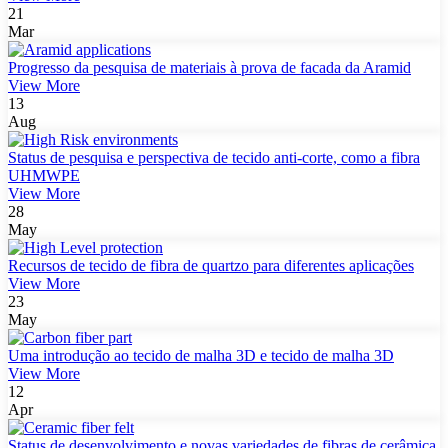
21
Mar
Progresso da pesquisa de materiais à prova de facada da Aramid
View More
13
Aug
Status de pesquisa e perspectiva de tecido anti-corte, como a fibra
UHMWPE
View More
28
May
Recursos de tecido de fibra de quartzo para diferentes aplicações
View More
23
May
Uma introdução ao tecido de malha 3D e tecido de malha 3D
View More
12
Apr
Status de desenvolvimento e novas variedades de fibras de cerâmica