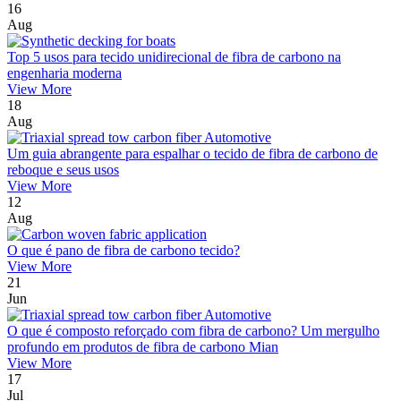
16
Aug
Top 5 usos para tecido unidirecional de fibra de carbono na
engenharia moderna
View More
18
Aug
Um guia abrangente para espalhar o tecido de fibra de carbono de
reboque e seus usos
View More
12
Aug
O que é pano de fibra de carbono tecido?
View More
21
Jun
O que é composto reforçado com fibra de carbono? Um mergulho
profundo em produtos de fibra de carbono Mian
View More
17
Jul