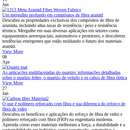
Jun
Um mergulho profundo em compósitos de fibra aramid
Descubra as propriedades exclusivas dos compósitos de fibra de
aramida, incluindo altas taxas de resistência / peso e resistência
térmica. Mergulhe em suas diversas aplicações em setores como
equipamentos aeroespaciais, automotivos e protetores, e descobrem
tendências emergentes que estão moldando o futuro dos materiais
aramid.
View More
08
Apr
As aplicações multifacetadas do quartzo: informações detalhadas
sobre o quartzo feltro, o quartzo de veludo e os cabos de fibra óptica
View More
27
Jan
O que é polímero reforçado com fibra e sua diferença do reforço de
fibra de vidro
Descubra os benefícios e aplicações do reforço de fibra de vidro e
polímero reforçado com fibra (FRP) na engenharia moderna.
Aprenda como esses materiais melhoram a força, a durabilidade e a
sustentabilidade em indústrias como construção, automotivo e