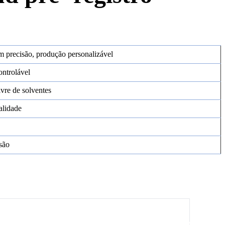
m precisão, produção personalizável
ontrolável
ivre de solventes
alidade
osão