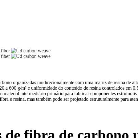
arbono organizadas unidirecionalmente com uma matriz de resina de alt
 a 600 g/m² e uniformidade do conteúdo de resina controlados em 0,5%
m material intermediário primário para fabricar componentes estruturai
 fibra e resina, mas também pode ser projetado estruturalmente para at
s de fibra de carbono u