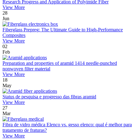
Research Progress and Application of Polyimide Fiber
View More
28
Jun
Fiberglass Prepreg: The Ultimate Guide to High-Performance
Composites
View More
02
Feb
Preparation and properties of aramid 1414 needle-punched
nonwoven filter material
View More
18
May
Status de pesquisa e progresso das fibras aramid
View More
27
Mar
Fibra de vidro médica Elenco vs. gesso elenco: qual é melhor para
tratamento de fraturas?
View More