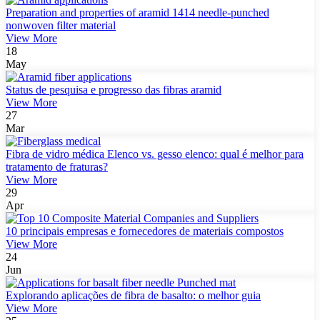
Preparation and properties of aramid 1414 needle-punched
nonwoven filter material
View More
18
May
Status de pesquisa e progresso das fibras aramid
View More
27
Mar
Fibra de vidro médica Elenco vs. gesso elenco: qual é melhor para
tratamento de fraturas?
View More
29
Apr
10 principais empresas e fornecedores de materiais compostos
View More
24
Jun
Explorando aplicações de fibra de basalto: o melhor guia
View More