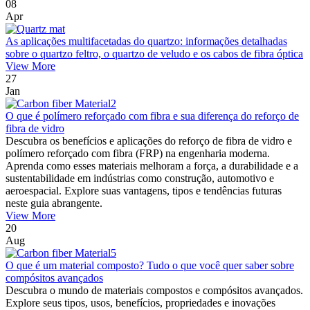
08
Apr
As aplicações multifacetadas do quartzo: informações detalhadas
sobre o quartzo feltro, o quartzo de veludo e os cabos de fibra óptica
View More
27
Jan
O que é polímero reforçado com fibra e sua diferença do reforço de
fibra de vidro
Descubra os benefícios e aplicações do reforço de fibra de vidro e
polímero reforçado com fibra (FRP) na engenharia moderna.
Aprenda como esses materiais melhoram a força, a durabilidade e a
sustentabilidade em indústrias como construção, automotivo e
aeroespacial. Explore suas vantagens, tipos e tendências futuras
neste guia abrangente.
View More
20
Aug
O que é um material composto? Tudo o que você quer saber sobre
compósitos avançados
Descubra o mundo de materiais compostos e compósitos avançados.
Explore seus tipos, usos, benefícios, propriedades e inovações