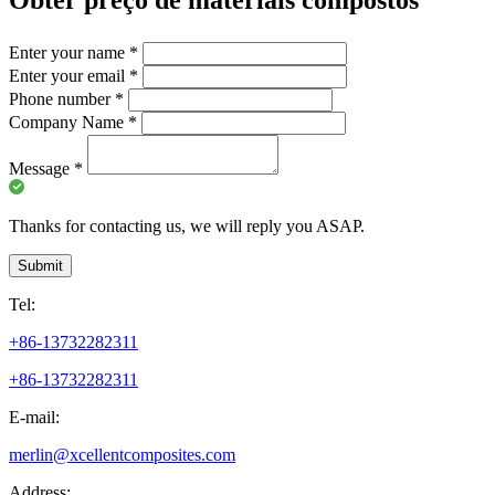
Obter preço de materiais compostos
Enter your name
*
Enter your email
*
Phone number
*
Company Name
*
Message
*
Thanks for contacting us, we will reply you ASAP.
Submit
Tel:
+86-13732282311
+86-13732282311
E-mail:
merlin@xcellentcomposites.com
Address: