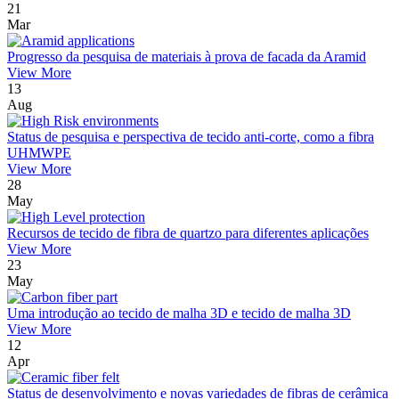
21
Mar
Progresso da pesquisa de materiais à prova de facada da Aramid
View More
13
Aug
Status de pesquisa e perspectiva de tecido anti-corte, como a fibra
UHMWPE
View More
28
May
Recursos de tecido de fibra de quartzo para diferentes aplicações
View More
23
May
Uma introdução ao tecido de malha 3D e tecido de malha 3D
View More
12
Apr
Status de desenvolvimento e novas variedades de fibras de cerâmica