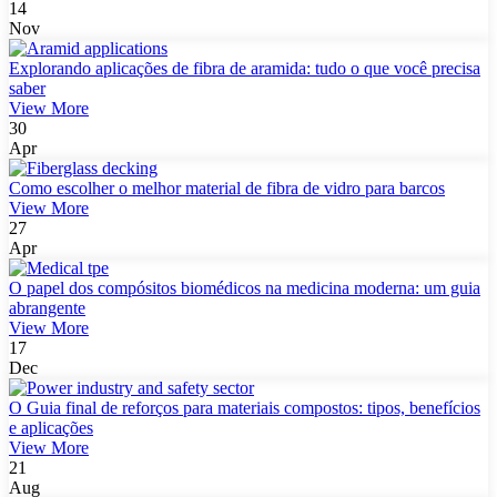
14
Nov
Explorando aplicações de fibra de aramida: tudo o que você precisa
saber
View More
30
Apr
Como escolher o melhor material de fibra de vidro para barcos
View More
27
Apr
O papel dos compósitos biomédicos na medicina moderna: um guia
abrangente
View More
17
Dec
O Guia final de reforços para materiais compostos: tipos, benefícios
e aplicações
View More
21
Aug