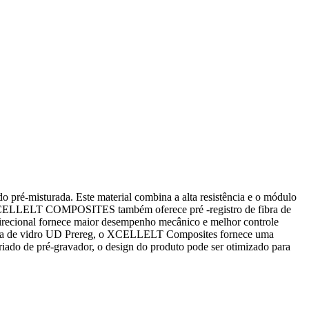
o pré-misturada. Este material combina a alta resistência e o módulo
. O XCELLELT COMPOSITES também oferece pré -registro de fibra de
idirecional fornece maior desempenho mecânico e melhor controle
 a fibra de vidro UD Prereg, o XCELLELT Composites fornece uma
iado de pré-gravador, o design do produto pode ser otimizado para