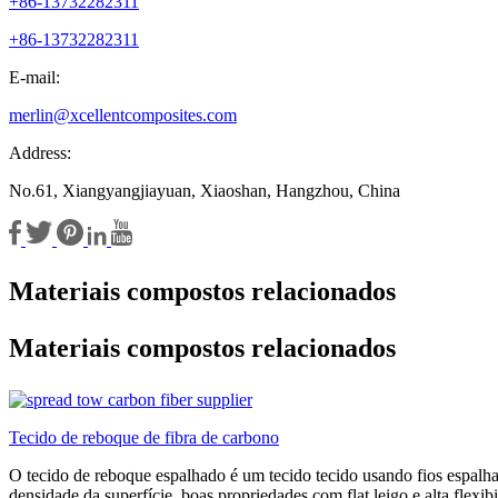
+86-13732282311
+86-13732282311
E-mail:
merlin@xcellentcomposites.com
Address:
No.61, Xiangyangjiayuan, Xiaoshan, Hangzhou, China
Materiais compostos relacionados
Materiais compostos relacionados
Tecido de reboque de fibra de carbono
O tecido de reboque espalhado é um tecido tecido usando fios espalhad
densidade da superfície, boas propriedades com flat leigo e alta flexib