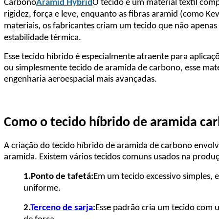
Carbono
Aramid Hybrid
O tecido é um material têxtil com
rigidez, força e leve, enquanto as fibras aramid (como Ke
materiais, os fabricantes criam um tecido que não apenas
estabilidade térmica.
Esse tecido híbrido é especialmente atraente para aplicaç
ou simplesmente tecido de aramida de carbono, esse mat
engenharia aeroespacial mais avançadas.
Como o tecido híbrido de aramida car
A criação do tecido híbrido de aramida de carbono envol
aramida. Existem vários tecidos comuns usados ​​na prod
1.
Ponto de tafetá:
Em um tecido excessivo simples, e
uniforme.
2.
Terceno de sarja
:
Esse padrão cria um tecido com u